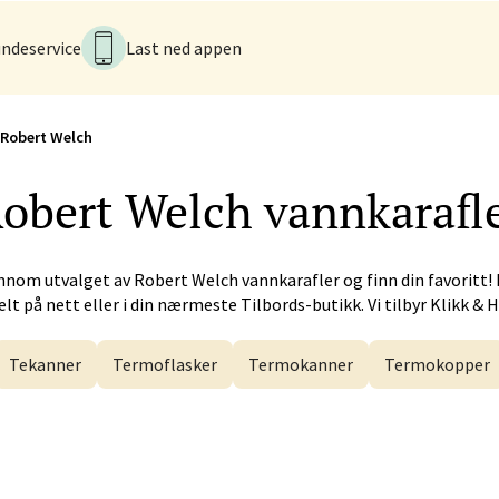
ndeservice
Last ned appen
tiansund - Futura
iveien 17, 6517 Kristiansund
Robert Welch
tider ikke tilgjengelig
V
obert Welch
vannkarafl
 - Alti Førde
nnom utvalget av
Robert Welch
vannkarafler og finn din favoritt!
lt på nett eller i din nærmeste Tilbords-butikk. Vi tilbyr Klikk & 
alsveien 4, 6800 Førde
 dag 10-20
V
Tekanner
Termoflasker
Termokanner
Termokopper
n - Galleriet
menningen 8, 5014 Bergen