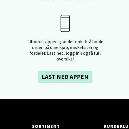
anger og Sandnes - Herbarium
rtervigs gate 6, 4005 Stavanger
 dag 10-20
V
Tilbords-appen gjør det enkelt å holde
orden på dine kjøp, ønskelister og
en - Horisont
fordeler. Last ned, logg inn og få full
oversikt!
svegen 2, 5130 Nyborg
 dag 10-21
V
LAST NED APPEN
efjord - Hvaltorvet
7, 3210 Sandefjord
 dag 10-20
V
SORTIMENT
KUNDEKLU