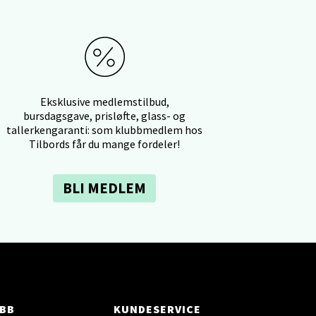
elg
Eksklusive medlemstilbud,
bursdagsgave, prisløfte, glass- og
tallerkengaranti: som klubbmedlem hos
Tilbords får du mange fordeler!
elg
BLI MEDLEM
elg
BB
KUNDESERVICE