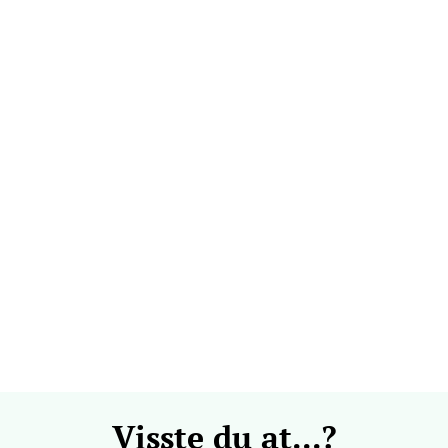
 dag 09-21
V
k - CC Gjøvik
nesvingen 6, 2821 Gjøvik
 dag 10-21
V
men - Gulskogen
gen Senter, 3048 Drammen
 dag 10-21
V
Visste du at...?