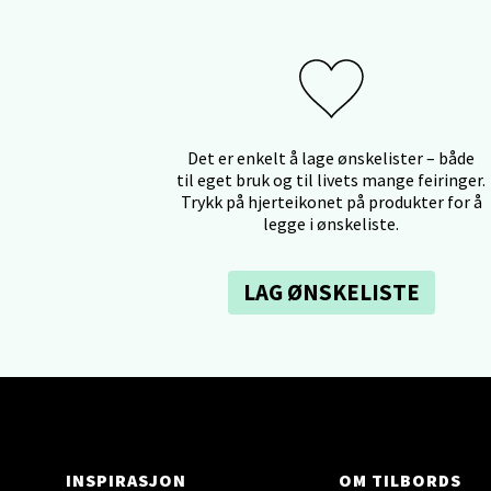
Stav
Lars He
Åpent i
Det er enkelt å lage ønskelister – både
til eget bruk og til livets mange feiringer.
Berg
Trykk på hjerteikonet på produkter for å
legge i ønskeliste.
Myrdal
Åpent i
LAG ØNSKELISTE
Sand
Torget 
Åpent i
INSPIRASJON
OM TILBORDS