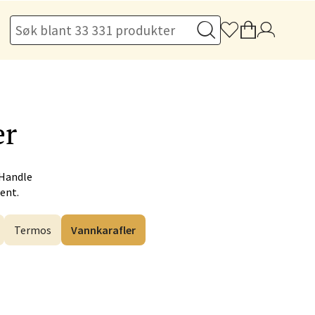
elg
er
 Handle
Hent.
elg
Termos
Vannkarafler