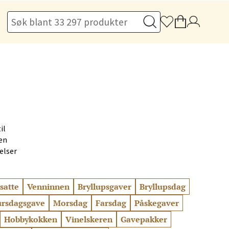
Vel
g
elg
il
en
elser
satte
Venninnen
Bryllupsgaver
Bryllupsdag
elg
rsdagsgave
Morsdag
Farsdag
Påskegaver
Hobbykokken
Vinelskeren
Gavepakker