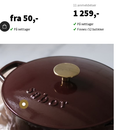
11 anmeldelser
1 259,-
fra 50,-
På nettlager
På nettlager
Finnes i 52 butikker
elg
elg