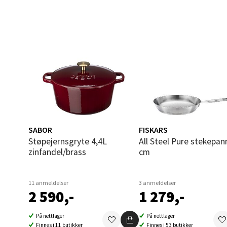
Sort
Strang
Åpent i
Stei
SABOR
FISKARS
Støpejernsgryte 4,4L
All Steel Pure stekepanne 28
Sjøfart
zinfandel/brass
cm
Åpent i
11 anmeldelser
3 anmeldelser
2 590,-
1 279,-
Leirv
På nettlager
På nettlager
Finnes i 11 butikker
Finnes i 53 butikker
Torgba