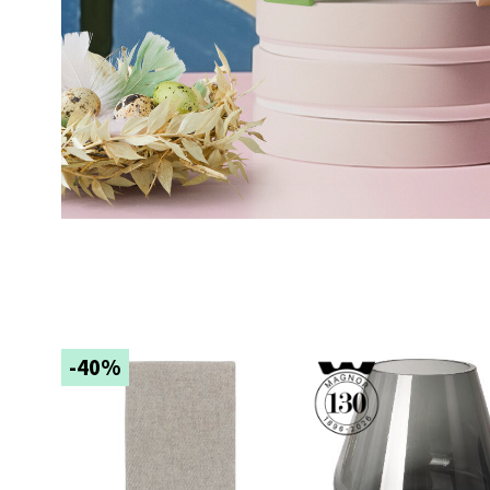
Strø
Støper
Åpent i
Sunn
Alti Su
Åpent i
-40%
Jess
Storga
Åpent i