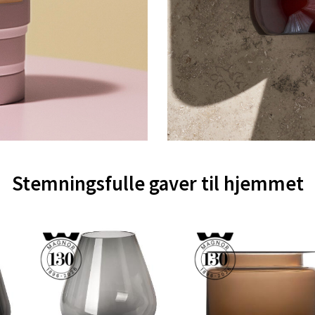
mmen - Thon Senter Strømmen
ivn. 5, 2010 Strømmen
 dag 10-21
V
dalsøra - Alti Sunndal
nndal, Sunndalsveien 17, 6600 Sunndalsøra
 dag 10-19
V
Stemningsfulle gaver til hjemmet
heim - Thon Senter Jessheim
ta 6, 2050 Jessheim
 dag 10-21
V