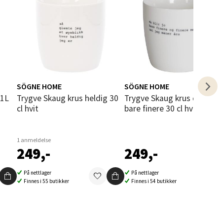
elg
SÖGNE HOME
SÖGNE HOME
Trygve Skaug krus heldig 30
Trygve Skaug krus du blir jo
cl hvit
bare finere 30 cl hvit
elg
1 anmeldelse
249,-
249,-
På nettlager
På nettlager
Finnes i 55 butikker
Finnes i 54 butikker
elg