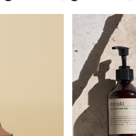
 dag 10-17
V
 - Thon Senter Storo
veien 7 - 9, 0485 Oslo
 dag 10-21
V
ehammer - Strandtorget
torget, 2609 Lillehammer
 dag 09-20
V