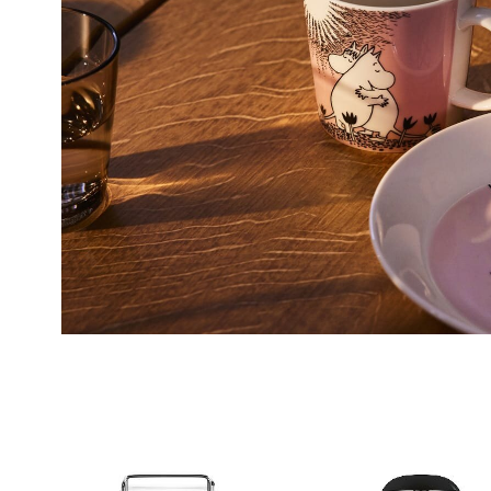
Aunase
Åpent i
Orka
Thon S
Åpent i
Sand
Brodtk
Åpent i