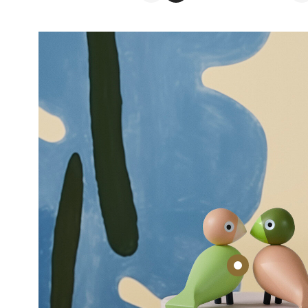
Åpent i
Oslo
Vitamin
Åpent i
Lill
Strand
Åpent i