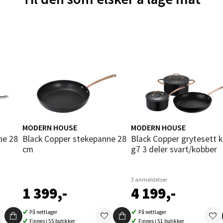
land - Sortland Storsenter
ata 26, 8400 Sortland
 dag 10-19
V
nkjer - Thon Senter Steinkjer
MODERN HOUSE
MODERN HOUSE
Black Copper stekepanne 28
Black Copper grytesett kfcc
sgata 2, 7714 Steinkjer
cm
g7 3 deler svart/kobber
 dag 10-20
V
3 anmeldelser
1 399,-
4 199,-
ik - Stord
På nettlager
På nettlager
Finnes i 55 butikker
Finnes i 51 butikker
kken 2, 5401 Stord