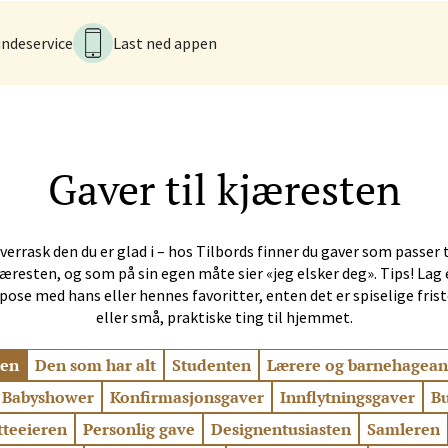
rossen nr 9, 4042 Stavanger
 dag 10-20
ndeservice
Last ned appen
nger - Magneten
Gaver til kjæresten
ra 14, 7606 Levanger
 dag 10-20
V
verrask den du er glad i – hos Tilbords finner du gaver som passer t
jæresten, og som på sin egen måte sier «jeg elsker deg». Tips! Lag 
pose med hans eller hennes favoritter, enten det er spiselige frist
al - Alti Mandal
eller små, praktiske ting til hjemmet.
yveien 55, 4517 Mandal
ten
Den som har alt
Studenten
Lærere og barnehagean
 dag 10-20
V
Babyshower
Konfirmasjonsgaver
Innflytningsgaver
Bu
tteeieren
Personlig gave
Designentusiasten
Samleren