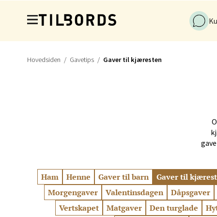
Hopp til hovedinnholdet
Madlak
Åpent i
Ku
Hovedsiden
Gavetips
Gaver til kjæresten
Leva
Moafjæ
Åpent i
O
k
gave
Mand
Skarvø
Ham
Henne
Gaver til barn
Gaver til kjæres
Åpent i
Morgengaver
Valentinsdagen
Dåpsgaver
Vertskapet
Matgaver
Den turglade
Hy