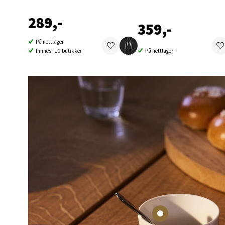
289,-
359,-
Narv
På nettlager
Finnes i 10 butikker
På nettlager
Bolags
Åpent i
Berg
Folke B
Åpent i
Oppd