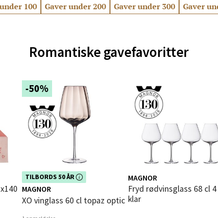
under 100
Gaver under 200
Gaver under 300
Gaver un
 Rana - Thon Senter Mo i Rana
f Nansensgate 22, 8622 Mo i Rana
 dag 09-19
V
Romantiske gavefavoritter
-50%
und - Thon Senter Moa
andsvegen 25, 6010 Ålesund
 dag 10-20
V
e - Moldetorget
Dette produktet er inkludert i vår
MAGNOR
TILBORDS 50 ÅR
kampanje. Benytt deg av rabatten i
Fryd rødvinsglass 68 cl 4 stk
MAGNOR
dag!
 1, 6413 Molde
klar
XO vinglass 60 cl topaz optic
 dag 10-20
V