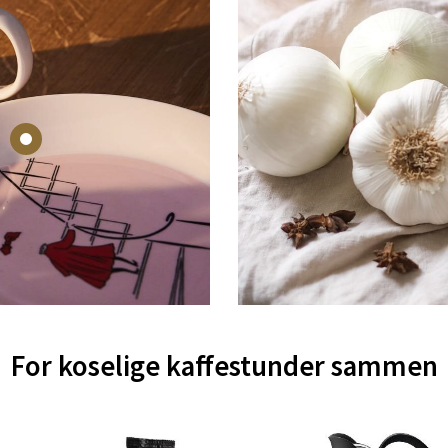
nteret, Sunndalsvegen 3, 7340 Oppdal
 dag 10-19
V
nger - Thon Senter Orkanger
enter Orkanger, Orkdalsveien 113, 7300 Orkanger
 dag 09-20
V
vika - Thon Senter Sandvika
orbsgate 7, 1338 Sandvika
For koselige kaffestunder sammen
 dag 10-21
V