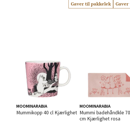
Gaver til pakkelek
Gaver 
Mo i
Fridtjo
Åpent i
Åles
Langel
Åpent i
Mold
MOOMINARABIA
MOOMINARABIA
Mummikopp 40 cl Kjærlighet
Mummi badehåndkle 70x140
Torget
cm Kjærlighet rosa
Åpent i