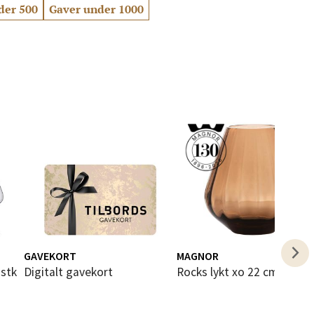
der 500
Gaver under 1000
elg
elg
GAVEKORT
MAGNOR
Digitalt gavekort
Rocks lykt xo 22 cm topaz
elg