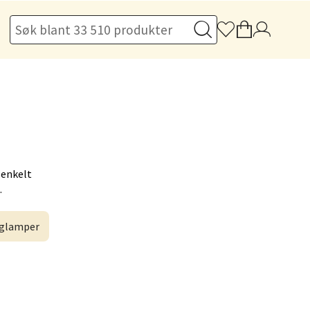
elg
elg
 enkelt
.
glamper
elg