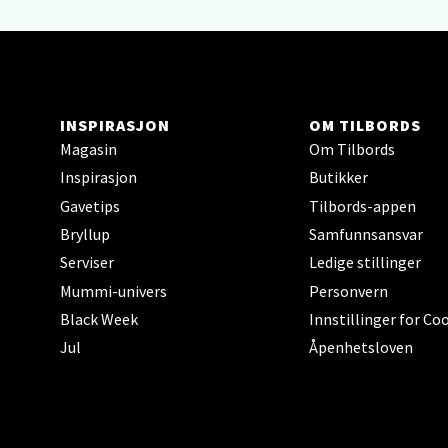
Sort
Strang
Åpent i
INSPIRASJON
OM TILBORDS
Magasin
Om Tilbords
Inspirasjon
Butikker
Stei
Gavetips
Tilbords-appen
Sjøfart
Bryllup
Samfunnsansvar
Åpent i
Serviser
Ledige stillinger
Mummi-univers
Personvern
Black Week
Innstillinger for Co
Jul
Åpenhetsloven
Leirv
Torgba
Åpent i