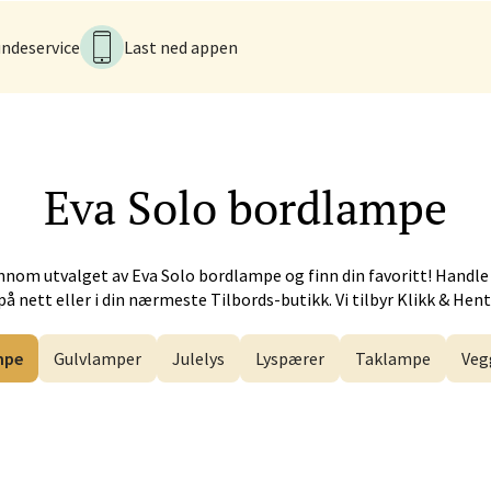
 dag 10-21
V
ndeservice
Last ned appen
en - Thon Senter Lagunen
veien 1, 5239 Bergen
Eva Solo
bordlampe
 dag 10-21
V
nnom utvalget av
Eva Solo
bordlampe og finn din favoritt! Handle
på nett eller i din nærmeste Tilbords-butikk. Vi tilbyr Klikk & Hent
tiansand - Markens
mpe
Gulvlamper
Julelys
Lyspærer
Taklampe
Veg
arkens markensgate 25B, 4611 Kristiansand
 dag 09-18
V