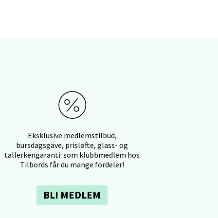
elg
elg
Eksklusive medlemstilbud,
bursdagsgave, prisløfte, glass- og
tallerkengaranti: som klubbmedlem hos
Tilbords får du mange fordeler!
elg
BLI MEDLEM