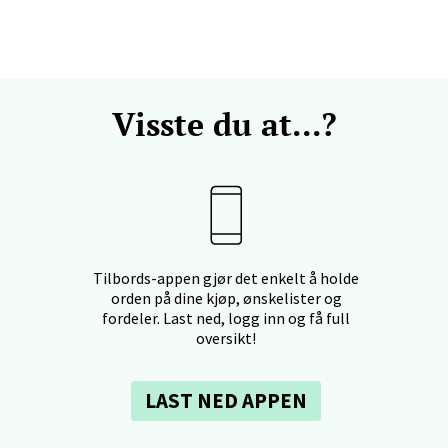
vegen 12, 5353 Straume
 dag 10-21
V
Visste du at...?
dheim - Sirkus Shopping
borgveien 5, 7044 Trondheim
 dag 09-21
V
Tilbords-appen gjør det enkelt å holde
- Thon Senter Ski
orden på dine kjøp, ønskelister og
fordeler. Last ned, logg inn og få full
oversikt!
rsenter, Jernbanesvingen 6, 1400 Ski
 dag 10-21
V
LAST NED APPEN