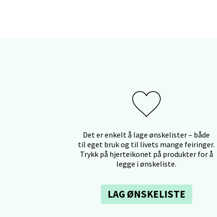
Sartor
Åpent i
Tron
Falken
Åpent i
Det er enkelt å lage ønskelister – både
Ski 
til eget bruk og til livets mange feiringer.
Trykk på hjerteikonet på produkter for å
legge i ønskeliste.
Ski Sto
Åpent i
LAG ØNSKELISTE