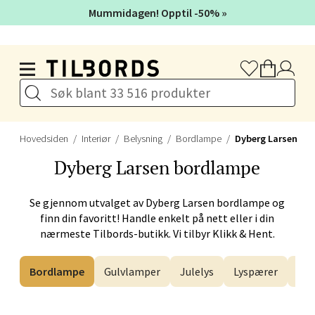
Mummidagen! Opptil -50% »
Hopp til hovedinnholdet
Steinkjer - Thon Senter Steinkjer
Sjøfartsgata 2, 7714 Steinkjer
Åpent i dag 10-20
Hovedsiden
Interiør
Belysning
Bordlampe
Dyberg Larsen
Velg
Dyberg Larsen
bordlampe
Se gjennom utvalget av
Dyberg Larsen
bordlampe og
finn din favoritt! Handle enkelt på nett eller i din
Leirvik - Stord
nærmeste Tilbords-butikk. Vi tilbyr Klikk & Hent.
Torgbakken 2, 5401 Stord
Bordlampe
Gulvlamper
Julelys
Lyspærer
Ta
Åpent i dag 10-17