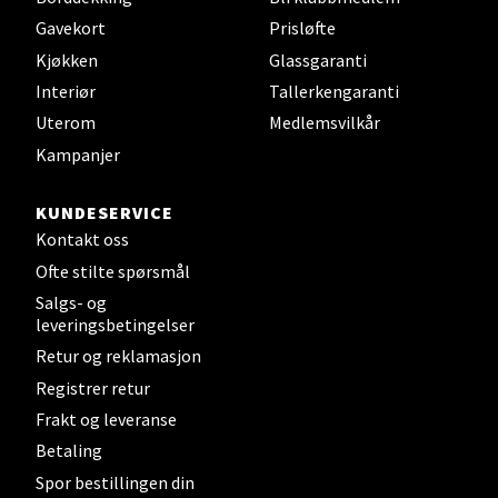
Gavekort
Prisløfte
Kjøkken
Glassgaranti
Velg
Interiør
Tallerkengaranti
Uterom
Medlemsvilkår
Kampanjer
Stavanger og Sandnes - Kvadrat
KUNDESERVICE
Gamle Stokkavei 1, 4313 Sandnes
Kontakt oss
Åpent i dag 10-21
Ofte stilte spørsmål
Salgs- og
leveringsbetingelser
Velg
Retur og reklamasjon
Registrer retur
Frakt og leveranse
Bergen - Thon Senter Lagunen
Betaling
Spor bestillingen din