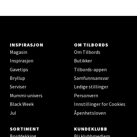
Velg
Karmsund - Thon Senter Oasen
INSPIRASJON
OM TILBORDS
Austbøvegen 16, 5542 Karmsund
Åpningstider ikke tilgjengelig
Magasin
Om Tilbords
Inspirasjon
Butikker
Gavetips
Tilbords-appen
Velg
Bryllup
Samfunnsansvar
Serviser
Ledige stillinger
Mummi-univers
Personvern
Stavanger og Sandnes - Kilden
Black Week
Innstillinger for Cookies
Jul
Åpenhetsloven
Senter
Gartnerveien 16, 4016 Stavanger
SORTIMENT
KUNDEKLUBB
Åpent i dag 10-20
Borddekking
Bli klubbmedlem