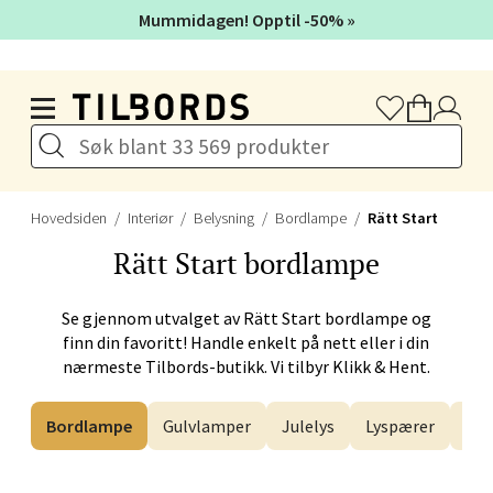
Åpent i dag 10-21
Mummidagen! Opptil -50% »
Hopp til hovedinnholdet
Velg
Stavanger og Sandnes -
Hovedsiden
Interiør
Belysning
Bordlampe
Rätt Start
Herbarium
Rätt Start
bordlampe
Lars Hertervigs gate 6, 4005 Stavanger
Åpent i dag 10-20
Se gjennom utvalget av
Rätt Start
bordlampe og
finn din favoritt! Handle enkelt på nett eller i din
nærmeste Tilbords-butikk. Vi tilbyr Klikk & Hent.
Velg
Bordlampe
Gulvlamper
Julelys
Lyspærer
Ta