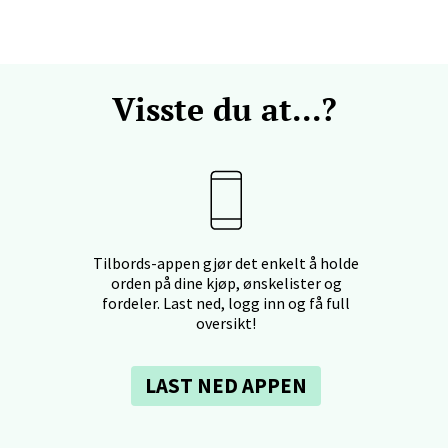
en - Horisont
Visste du at...?
svegen 2, 5130 Nyborg
 dag 10-18
V
efjord - Hvaltorvet
Tilbords-appen gjør det enkelt å holde
7, 3210 Sandefjord
orden på dine kjøp, ønskelister og
 dag 10-18
V
fordeler. Last ned, logg inn og få full
oversikt!
LAST NED APPEN
sø - Jekta Storsenter
yveien 12, 9015 Tromsø