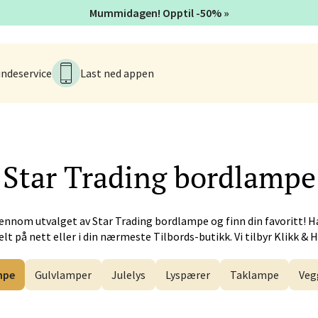
iveien 17, 6517 Kristiansund
Mummidagen! Opptil -50% »
 dag 10-18
V
ndeservice
Last ned appen
 - Alti Førde
alsveien 4, 6800 Førde
 dag 10-18
V
Star Trading
bordlampe
n - Galleriet
jennom utvalget av
Star Trading
bordlampe og finn din favoritt! H
lt på nett eller i din nærmeste Tilbords-butikk. Vi tilbyr Klikk & 
menningen 8, 5014 Bergen
 dag 09-18
V
mpe
Gulvlamper
Julelys
Lyspærer
Taklampe
Veg