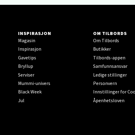
Åpent i
INSPIRASJON
OM TILBORDS
Hars
Magasin
Om Tilbords
Inspirasjon
Butikker
Skillev
Åpent i
Gavetips
Tilbords-appen
Bryllup
Samfunnsansvar
Serviser
Ledige stillinger
Mummi-univers
Personvern
Karm
Black Week
Innstillinger for Co
Austbø
Jul
Åpenhetsloven
Åpent i