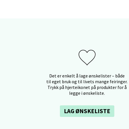
Berg
Myrdal
Åpent i
Sand
Det er enkelt å lage ønskelister – både
Torget 
til eget bruk og til livets mange feiringer.
Åpent i
Trykk på hjerteikonet på produkter for å
legge i ønskeliste.
LAG ØNSKELISTE
Trom
Karlsø