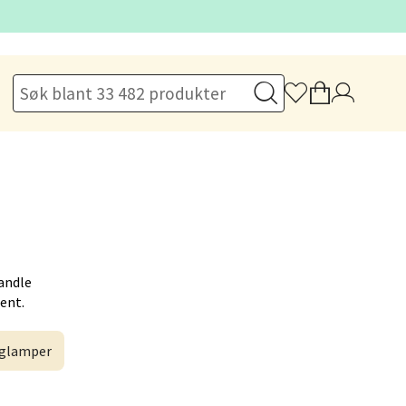
elg
elg
andle
Hent.
elg
glamper