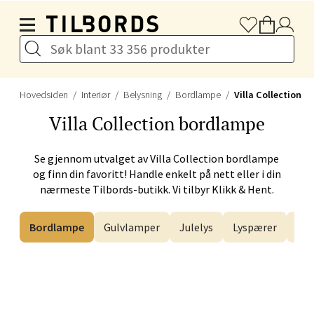
Hopp til hovedinnholdet
Velg
Hovedsiden
Interiør
Belysning
Bordlampe
Villa Collection
Stavanger og Sandnes -
Villa Collection
bordlampe
Herbarium
Se gjennom utvalget av
Villa Collection
bordlampe
Lars Hertervigs gate 6, 4005 Stavanger
og finn din favoritt! Handle enkelt på nett eller i din
Åpent i dag 10-20
nærmeste Tilbords-butikk. Vi tilbyr Klikk & Hent.
Bordlampe
Gulvlamper
Julelys
Lyspærer
Ta
Velg
Bergen - Horisont