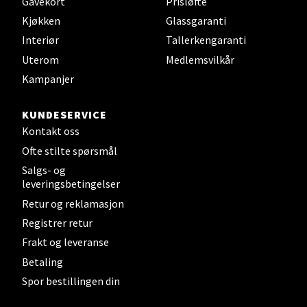
Gavekort
Prisløfte
Kjøkken
Glassgaranti
Interiør
Tallerkengaranti
Velg
Uterom
Medlemsvilkår
Kampanjer
Stavanger og Sandnes - Kvadrat
KUNDESERVICE
Kontakt oss
Gamle Stokkavei 1, 4313 Sandnes
Ofte stilte spørsmål
Åpent i dag 10-21
Salgs- og
leveringsbetingelser
Retur og reklamasjon
Velg
Registrer retur
Frakt og leveranse
Betaling
Bergen - Thon Senter Lagunen
Spor bestillingen din