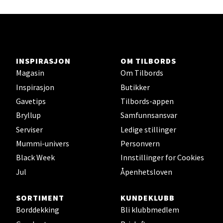
Velg
Karmsund - Thon Senter Oasen
INSPIRASJON
OM TILBORDS
Austbøvegen 16, 5542 Karmsund
Magasin
Om Tilbords
Åpningstider ikke tilgjengelig
Inspirasjon
Butikker
Gavetips
Tilbords-appen
Bryllup
Samfunnsansvar
Velg
Serviser
Ledige stillinger
Mummi-univers
Personvern
Black Week
Innstillinger for Cookies
Stavanger og Sandnes - Kilden
Jul
Åpenhetsloven
Senter
SORTIMENT
KUNDEKLUBB
Gartnerveien 16, 4016 Stavanger
Borddekking
Bli klubbmedlem
Åpent i dag 10-20